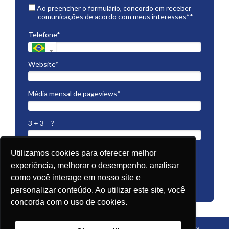
Ao preencher o formulário, concordo em receber
comunicações de acordo com meus interesses**
Telefone*
Website*
Média mensal de pageviews*
3 + 3 = ?
Utilizamos cookies para oferecer melhor
experiência, melhorar o desempenho, analisar
ACESSE GRATUITAMENTE
como você interage em nosso site e
personalizar conteúdo. Ao utilizar este site, você
concorda com o uso de cookies.
Essa é uma empresa do Grupo Magazine Luiza by LuizaLabs.